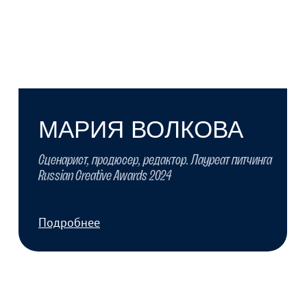
МАРИЯ ВОЛКОВА
Сценарист, продюсер, редактор. Лауреат питчинга
Russian Creative Awards 2024
Подробнее
МИЛАНА ФАЙЗЕЕВА
Режиссер, сценарист. Сотрудничает с
ведущими продакшнами (CGF) и компаниями
(СТС, COSMOS, Moviestart).