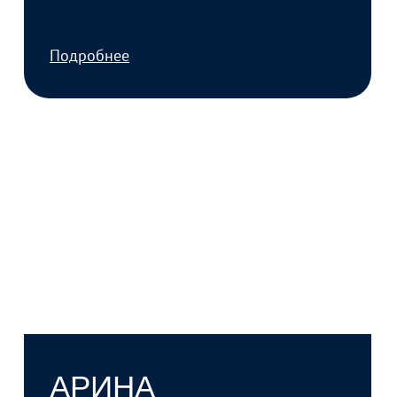
MАРИЯ
РУДЗЯНСКАЯ
Продюсер, режиссер монтажа
проектов в рамках конкурса «Че о Че».
Подробнее
АДЕЛИНА
МАВЛЯНОВА