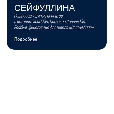
Режиссер, сценарист, участница фестиваля
«Святая Анна», конкурса «Барто. 120 секунд
детства».
Подробнее
ДАРЬЯ МАКРИДИНА
Сценарист, призер «Питчинга дебютантов
московских киношкол», двухкратный номинант
премии «Русский детектив».